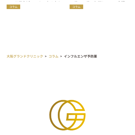
の？日常生活でできる高め方を
40代〜60代で急増している介護
コラム
コラム
紹介
脱毛とは
大阪グランドクリニック
>
コラム
>
インフルエンザ予防薬