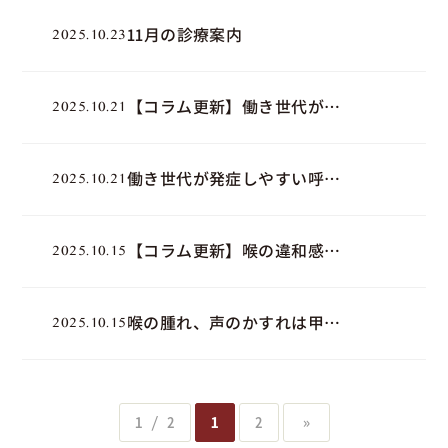
11月の診療案内
2025.10.23
【コラム更新】働き世代が注
2025.10.21
意すべき呼吸器の病気って？
働き世代が発症しやすい呼吸
2025.10.21
器疾患５選
【コラム更新】喉の違和感、
2025.10.15
声のかすれは「甲状腺腫」か
も？
喉の腫れ、声のかすれは甲状
2025.10.15
腺腫かも？甲状腺腫の症状・
原因を解説
1 / 2
1
2
»