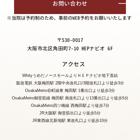
お問い合わせ
※当院は予約制のため、事前のWEB予約をお願いいたします
〒530-0017
大阪市北区角田町7-10 HEPナビオ 6F
アクセス
WhityうめだノースモールよりＨＥＰナビオ地下直結
阪急電鉄 大阪梅田駅 2階中央改札口/3階改札口より徒歩3分
OsakaMetro谷町線東 梅田駅 1番出口より徒歩3分
OsakaMetro御堂筋線 梅田駅 南改札口より13番出口より徒歩5分
OsakaMetro四ツ橋線 西梅田駅より徒歩7分
JR大阪駅 御堂筋出口より徒歩5分
JR東西線北新地駅 東改札口より徒歩10分