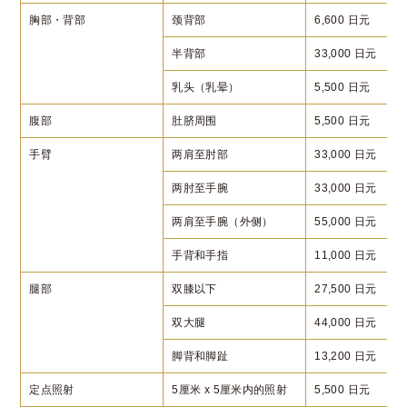
胸部・背部
颈背部
6,600 日元
半背部
33,000 日元
乳头（乳晕）
5,500 日元
腹部
肚脐周围
5,500 日元
手臂
两肩至肘部
33,000 日元
两肘至手腕
33,000 日元
两肩至手腕（外侧）
55,000 日元
手背和手指
11,000 日元
腿部
双膝以下
27,500 日元
双大腿
44,000 日元
脚背和脚趾
13,200 日元
定点照射
5厘米 x 5厘米内的照射
5,500 日元