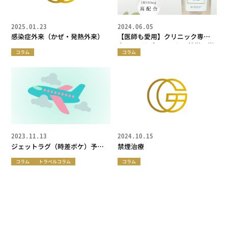
2025.01.23
2024.06.05
感染症外来（かぜ・発熱外来）
【医師も愛用】クリニック専
売・NMNサプリメントの特徴と期
コラム
コラム
待できる効果
2023.11.13
2024.10.15
ジェットラグ（時差ボケ）予防
禁煙治療
薬
コラム
トラベルコラム
コラム