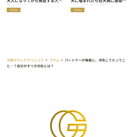
大人になってから発症する人多
犬に噛まれたら狂犬病に感染す
数…咳喘息とは
る？！対処法を解説
コラム
コラム
大阪グランドクリニック
>
コラム
>
パートナーが梅毒に。浮気してたってこ
と…？自分がすべき対処とは？