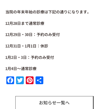
当院の年末年始の診療は下記の通りになります。
12
月
28
日まで通常診療
12
月
29
日・
30
日：予約のみ受付
12
月
31
日・
1
月
1
日：休診
1
月
2
日・
3
日：予約のみ受付
1
月
4
日～通常診療
Facebook
Twitter
Pinterest
共
有
お知らせ一覧へ