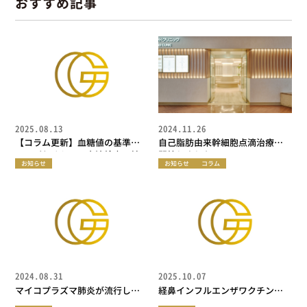
おすすめ記事
2025.08.13
2024.11.26
【コラム更新】血糖値の基準値
自己脂肪由来幹細胞点滴治療を
ってどれくらい？血液検査で糖
開始しました
お知らせ
お知らせ
コラム
尿病を早期発見
2024.08.31
2025.10.07
マイコプラズマ肺炎が流行して
経鼻インフルエンザワクチン
います
「フルミスト®︎」お取り扱い中で