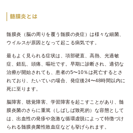
髄膜炎とは
髄膜炎（脳の周りを覆う髄膜の炎症）は様々な細菌、
ウイルスが原因となって起こる病気です。
最もよく見られる症状は、項部硬直、高熱、光過敏
症、錯乱、頭痛、嘔吐です。早期に診断され、適切な
治療が開始されても、患者の5〜10％は死亡するとさ
れており、たいていの場合、発症後24〜48時間以内に
死に至ります。
脳障害、聴覚障害、学習障害を起こすことがあり、髄
膜炎菌のさらに重篤（しばしば致死的）な容態として
は、出血性の発疹や急激な循環虚脱によって特徴づけ
られる髄膜炎菌性敗血症なども挙げられます。