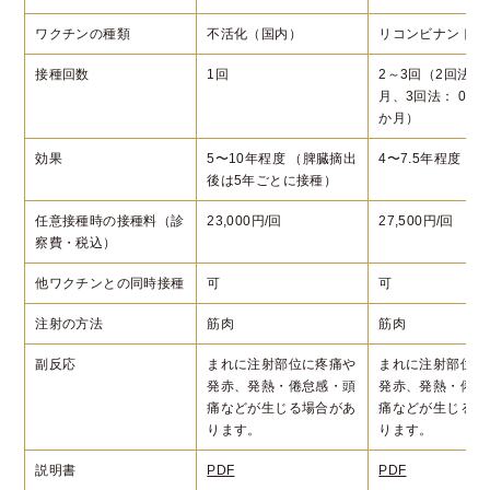
ワクチンの種類
不活化（国内）
リコンビナント（
接種回数
1回
2～3回（2回法：
月、3回法： 0，1
か月）
効果
5〜10年程度 （脾臓摘出
4〜7.5年程度
後は5年ごとに接種）
任意接種時の接種料（診
23,000円/回
27,500円/回
察費・税込）
他ワクチンとの同時接種
可
可
注射の方法
筋肉
筋肉
副反応
まれに注射部位に疼痛や
まれに注射部位に
発赤、発熱・倦怠感・頭
発赤、発熱・倦怠
痛などが生じる場合があ
痛などが生じる場
ります。
ります。
説明書
PDF
PDF