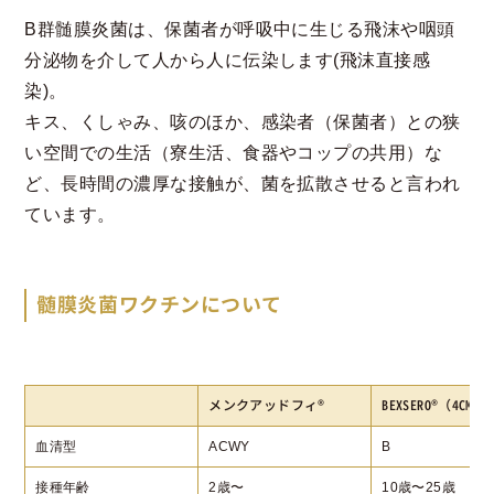
B群髄膜炎菌は、保菌者が呼吸中に生じる飛沫や咽頭
分泌物を介して人から人に伝染します(飛沫直接感
染)。
キス、くしゃみ、咳のほか、感染者（保菌者）との狭
い空間での生活（寮生活、食器やコップの共用）な
ど、長時間の濃厚な接触が、菌を拡散させると言われ
ています。
髄膜炎菌ワクチンについて
メンクアッドフィ®️
BEXSERO®️（4CMen
血清型
ACWY
B
接種年齢
2歳〜
10歳〜25歳